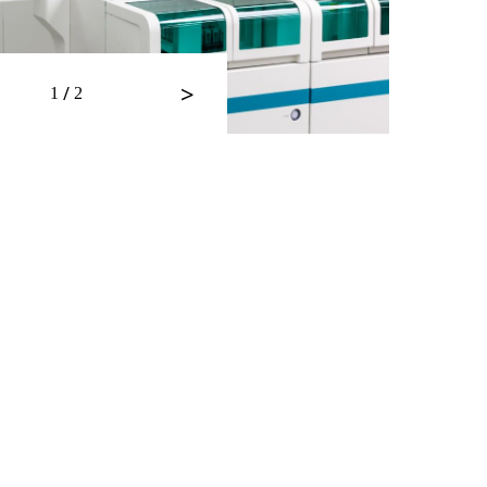
>
/
1
2